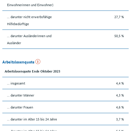
Einwohnerinnen und Einwohner)
... darunter nicht erwerbsfähige
27,7 %
Hilfebedürftige
... darunter Ausländerinnen und
50,5 %
Ausländer
Arbeitslosenquote
Arbeitslosenquote Ende Oktober 2023
... insgesamt
4,4 %
... darunter Männer
4,3 %
... darunter Frauen
4,6 %
... darunter im Alter 15 bis 24 Jahre
3,7 %
... darunter im Alter 55 bis 64 Jahre
5,5 %