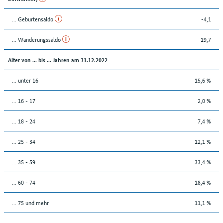
... Geburtensaldo
-4,1
... Wanderungssaldo
19,7
Alter von ... bis ... Jahren am 31.12.2022
... unter 16
15,6 %
... 16 - 17
2,0 %
... 18 - 24
7,4 %
... 25 - 34
12,1 %
... 35 - 59
33,4 %
... 60 - 74
18,4 %
... 75 und mehr
11,1 %