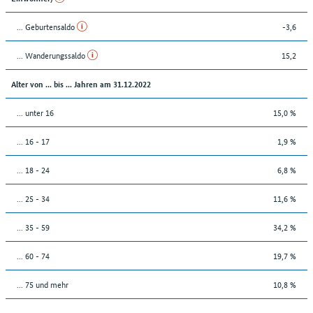
... Geburtensaldo
-3,6
... Wanderungssaldo
15,2
Alter von ... bis ... Jahren am 31.12.2022
... unter 16
15,0 %
... 16 - 17
1,9 %
... 18 - 24
6,8 %
... 25 - 34
11,6 %
... 35 - 59
34,2 %
... 60 - 74
19,7 %
... 75 und mehr
10,8 %