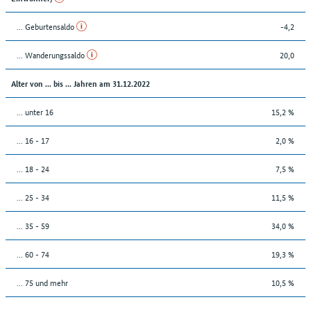
... Geburtensaldo
-4,2
... Wanderungssaldo
20,0
Alter von ... bis ... Jahren am 31.12.2022
... unter 16
15,2 %
... 16 - 17
2,0 %
... 18 - 24
7,5 %
... 25 - 34
11,5 %
... 35 - 59
34,0 %
... 60 - 74
19,3 %
... 75 und mehr
10,5 %