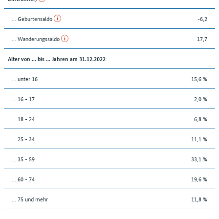
... Geburtensaldo
-6,2
... Wanderungssaldo
17,7
Alter von ... bis ... Jahren am 31.12.2022
... unter 16
15,6 %
... 16 - 17
2,0 %
... 18 - 24
6,8 %
... 25 - 34
11,1 %
... 35 - 59
33,1 %
... 60 - 74
19,6 %
... 75 und mehr
11,8 %