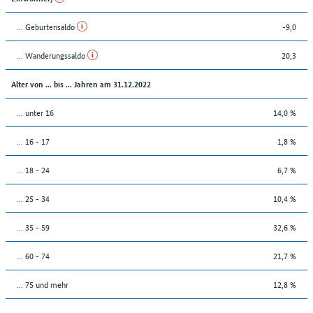
... Geburtensaldo
-9,0
... Wanderungssaldo
20,3
Alter von ... bis ... Jahren am 31.12.2022
... unter 16
14,0 %
... 16 - 17
1,8 %
... 18 - 24
6,7 %
... 25 - 34
10,4 %
... 35 - 59
32,6 %
... 60 - 74
21,7 %
... 75 und mehr
12,8 %