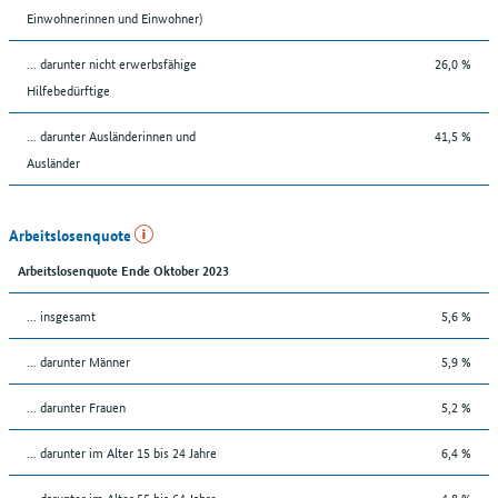
Einwohnerinnen und Einwohner)
... darunter nicht erwerbsfähige
26,0 %
Hilfebedürftige
... darunter Ausländerinnen und
41,5 %
Ausländer
Arbeitslosenquote
Arbeitslosenquote Ende Oktober 2023
... insgesamt
5,6 %
... darunter Männer
5,9 %
... darunter Frauen
5,2 %
... darunter im Alter 15 bis 24 Jahre
6,4 %
... darunter im Alter 55 bis 64 Jahre
4,8 %