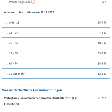
... Wanderungssaldo
4,7
Alter von ... bis ... Jahren am 31.12.2017
... unter 18
15,4 %
... 18 - 24
7,4 %
... 25 - 34
10,6 %
... 35 - 59
35,0 %
... 60 - 74
18,8 %
... 75 und mehr
12,8 %
Volkswirtschaftliche Gesamtrechnungen
21.292
Verfügbares Einkommen der privaten Haushalte 2016 (€ je
Einwohner)