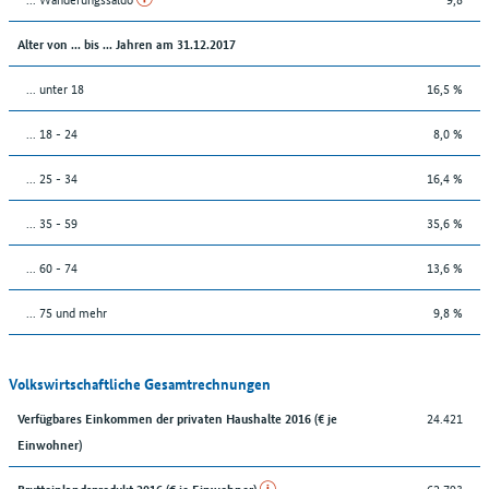
Alter von ... bis ... Jahren am 31.12.2017
... unter 18
16,5 %
... 18 - 24
8,0 %
... 25 - 34
16,4 %
... 35 - 59
35,6 %
... 60 - 74
13,6 %
... 75 und mehr
9,8 %
Volkswirtschaftliche Gesamtrechnungen
24.421
Verfügbares Einkommen der privaten Haushalte 2016 (€ je
Einwohner)
62.793
Bruttoinlandsprodukt 2016 (€ je Einwohner)