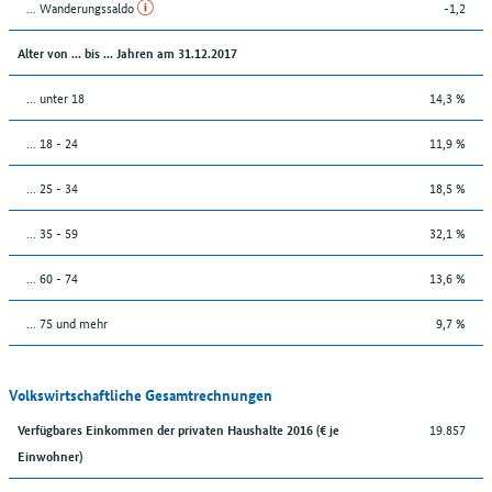
... Wanderungssaldo
-1,2
Alter von ... bis ... Jahren am 31.12.2017
... unter 18
14,3 %
... 18 - 24
11,9 %
... 25 - 34
18,5 %
... 35 - 59
32,1 %
... 60 - 74
13,6 %
... 75 und mehr
9,7 %
Volkswirtschaftliche Gesamtrechnungen
19.857
Verfügbares Einkommen der privaten Haushalte 2016 (€ je
Einwohner)