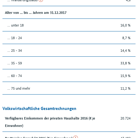
Alter von ... bis ... Jahren am 31.12.2017
... unter 18
16,0 %
... 18 - 24
8,7 %
... 25 - 34
14,4 %
... 35 - 59
33,8 %
... 60 - 74
15,9 %
... 75 und mehr
11,2 %
Volkswirtschaftliche Gesamtrechnungen
20.724
Verfügbares Einkommen der privaten Haushalte 2016 (€ je
Einwohner)
47.482
Bruttoinlandsprodukt 2016 (€ je Einwohner)