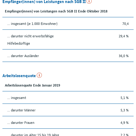
Empfänger(innen) von Leistungen nach SGB II
Empfänger(innen) von Leistungen nach SGB II Ende Oktober 2018
... insgesamt (je 1.000 Einwohner)
70,4
... darunter nicht erwerbsfähige
29,4 %
Hilfebedürftige
... darunter Ausländer
36,0 %
Arbeitslosenquote
Arbeitslosenquote Ende Januar 2019
... insgesamt
5,1 %
... darunter Männer
5,3 %
... darunter Frauen
4,9 %
... darunter im Alter 15 bis 19 Jahre
2,2 %