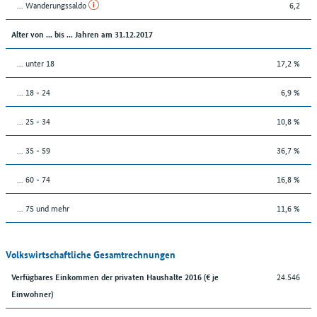
... Wanderungssaldo
6,2
Alter von ... bis ... Jahren am 31.12.2017
... unter 18
17,2 %
... 18 - 24
6,9 %
... 25 - 34
10,8 %
... 35 - 59
36,7 %
... 60 - 74
16,8 %
... 75 und mehr
11,6 %
Volkswirtschaftliche Gesamtrechnungen
24.546
Verfügbares Einkommen der privaten Haushalte 2016 (€ je
Einwohner)