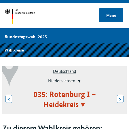
Menü
Bundestagswahl 2025
Wahlkreise
Deutschland
Niedersachsen
035: Rotenburg I –
<
>
Heidekreis
Zu diesem Wahlkreis gehören: