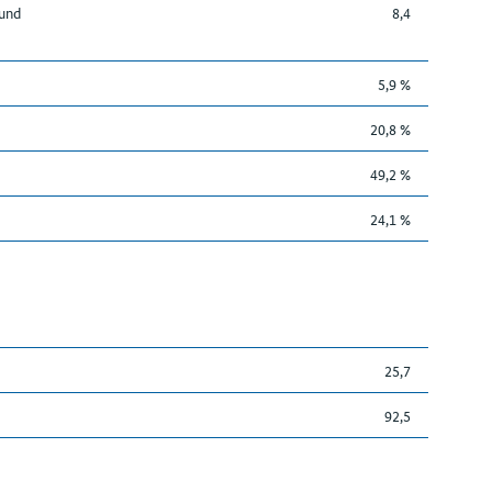
 und
8,4
5,9 %
20,8 %
49,2 %
24,1 %
25,7
92,5