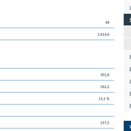
48
1.914,6
301,6
262,2
13,1 %
157,5