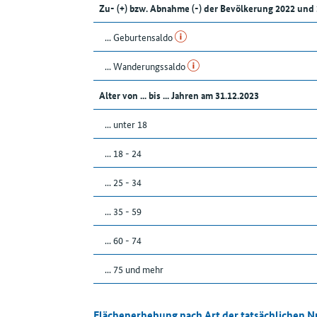
Zu- (+) bzw. Abnahme (-) der Bevölkerung 2022 un
... Geburtensaldo
... Wanderungssaldo
Alter von ... bis ... Jahren am 31.12.2023
... unter 18
... 18 - 24
... 25 - 34
... 35 - 59
... 60 - 74
... 75 und mehr
Flächenerhebung nach Art der tatsächlichen 