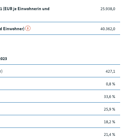
21 (EUR je Einwohnerin und
25.938,0
nd Einwohner)
40.362,0
2023
r)
427,1
0,8 %
33,6 %
25,9 %
18,2 %
21,4 %