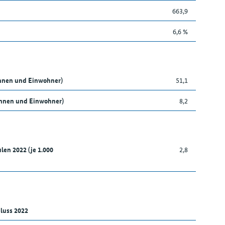
663,9
6,6 %
innen und Einwohner)
51,1
nnen und Einwohner)
8,2
len 2022 (je 1.000
2,8
luss 2022