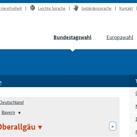
rrierefreiheit
Leichte Sprache
Gebärdensprache
Kontakt
Europawahl
Bundestagswahl
n
Deutschland
Bayern
Oberallgäu
>