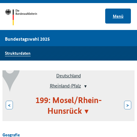
Menü
Bundestagswahl 2025
Strukturdaten
Deutschland
Rheinland-Pfalz
199: Mosel/Rhein-
<
>
Hunsrück
Geografie