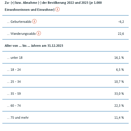
Zu- (+) bzw. Abnahme (-) der Bevölkerung 2022 und 2023 (je 1.000
Einwohnerinnen und Einwohner)
... Geburtensaldo
-6,2
... Wanderungssaldo
22,6
Alter von ... bis ... Jahren am 31.12.2023
... unter 18
16,1 %
... 18 - 24
6,5 %
... 25 - 34
10,7 %
... 35 - 59
33,0 %
... 60 - 74
22,3 %
... 75 und mehr
11,4 %