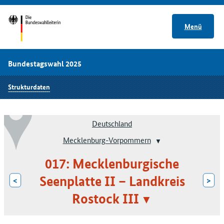
Menü
Bundestagswahl 2025
Strukturdaten
Deutschland
Mecklenburg-Vorpommern
017: Mecklenburgische
Seenplatte II – Landkreis
<
>
Rostock III