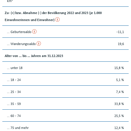
km²
Zu- (+) bzw. Abnahme (-) der Bevölkerung 2022 und 2023 (je 1.000
Einwohnerinnen und Einwohner)
... Geburtensaldo
-11,1
... Wanderungssaldo
19,6
Alter von ... bis ... Jahren am 31.12.2023
... unter 18
15,8 %
... 18 - 24
5,1 %
... 25 - 34
7,4 %
... 35 - 59
33,8 %
... 60 - 74
25,5 %
... 75 und mehr
12,4 %