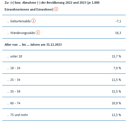
Zu- (+) bzw. Abnahme (-) der Bevölkerung 2022 und 2023 (je 1.000
Einwohnerinnen und Einwohner)
... Geburtensaldo
-7,1
... Wanderungssaldo
16,3
Alter von ... bis ... Jahren am 31.12.2023
... unter 18
15,7 %
... 18 - 24
7,0 %
... 25 - 34
11,5 %
... 35 - 59
32,5 %
... 60 - 74
20,9 %
... 75 und mehr
12,5 %