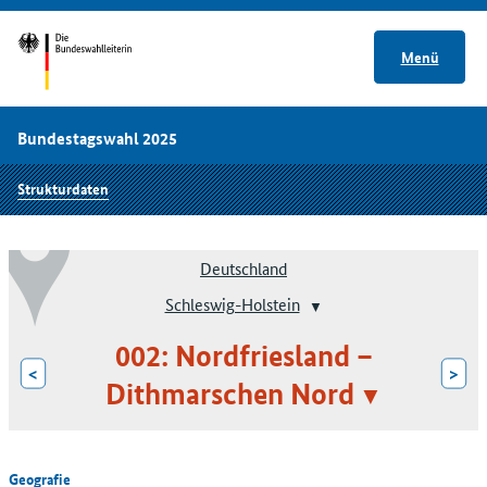
Menü
Bundestagswahl 2025
Strukturdaten
Deutschland
Schleswig-Holstein
002: Nordfriesland –
<
>
Dithmarschen Nord
Geografie