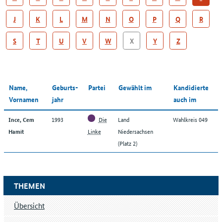
J
K
L
M
N
O
P
Q
R
S
T
U
V
W
X
Y
Z
Name,
Geburts­
Partei
Gewählt im
Kandidierte
Vornamen
jahr
auch im
1993
Die
Land
Wahlkreis 049
Ince, Cem
Linke
Niedersachsen
Hamit
(Platz 2)
THEMEN
Übersicht