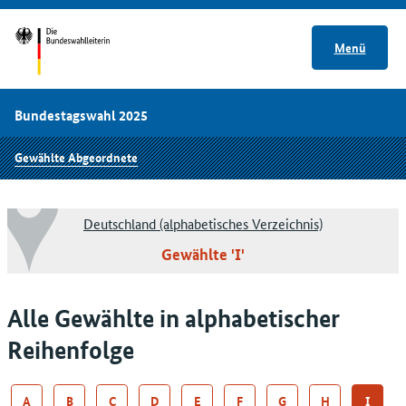
Menü
Bundestagswahl 2025
Gewählte Abgeordnete
Deutschland (alphabetisches Verzeichnis)
Gewählte 'I'
Alle Gewählte in alphabetischer
Reihenfolge
A
B
C
D
E
F
G
H
I