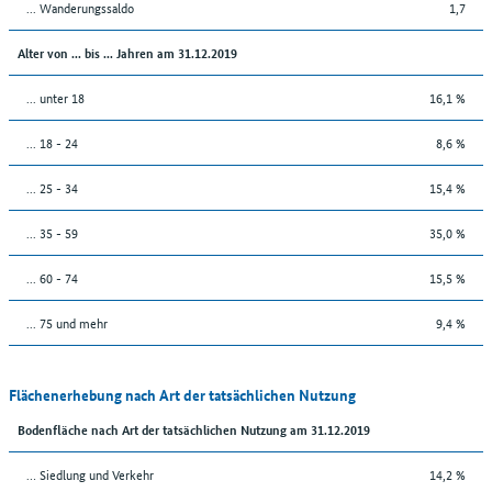
... Wanderungssaldo
1,7
Alter von ... bis ... Jahren am 31.12.2019
... unter 18
16,1 %
... 18 - 24
8,6 %
... 25 - 34
15,4 %
... 35 - 59
35,0 %
... 60 - 74
15,5 %
... 75 und mehr
9,4 %
Flächenerhebung nach Art der tatsächlichen Nutzung
Bodenfläche nach Art der tatsächlichen Nutzung am 31.12.2019
… Siedlung und Verkehr
14,2 %