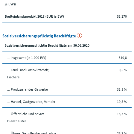
je EW))
53.270
Bruttoinlandsprodukt 2018 (EUR je EW)
Sozialversicherungspflichtig Beschäftigte
Sozialversicherungspflichtig Beschäftigte am 30.06.2020
... insgesamt (je 1.000 EW)
510,8
... Land- und Forstwirtschaft,
0,5 %
Fischerei
... Produzierendes Gewerbe
33,5 %
... Handel, Gastgewerbe, Verkehr
19,5 %
... Öffentliche und private
18,3 %
Dienstleister
... Übrige Dienstleister und „ohne
28,2 %