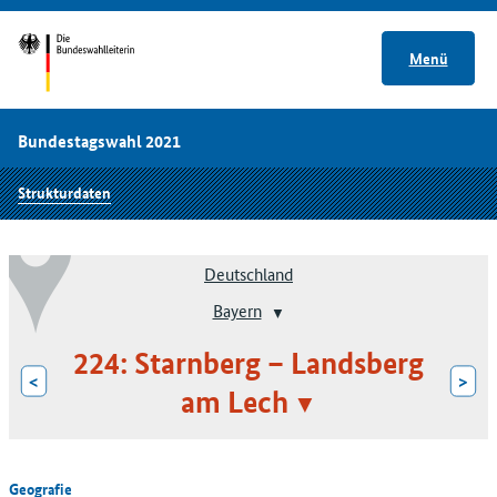
Menü
Bundestagswahl 2021
Strukturdaten
Deutschland
Bayern
224: Starnberg – Landsberg
<
>
am Lech
Geografie