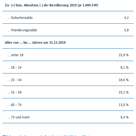
Zu- (+) bzw. Abnahme (-) der Bevölkerung 2019 (je 1.000 EW)
... Geburtensaldo
4,2
... Wanderungssaldo
5,8
Alter von ... bis ... Jahren am 31.12.2019
... unter 18
15,9 %
... 18 - 24
8,1 %
... 25 - 34
18,6 %
... 35 - 59
35,1 %
... 60 - 74
13,0 %
... 75 und mehr
9,4 %