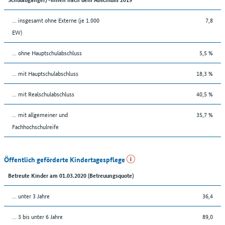
... insgesamt ohne Externe (je 1.000
7,8
EW)
... ohne Hauptschulabschluss
5,5 %
... mit Hauptschulabschluss
18,3 %
... mit Realschulabschluss
40,5 %
... mit allgemeiner und
35,7 %
Fachhochschulreife
Öffentlich geförderte Kindertagespflege
Betreute Kinder am 01.03.2020 (Betreuungsquote)
… unter 3 Jahre
36,4
… 3 bis unter 6 Jahre
89,0