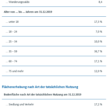
... Wanderungssaldo
8,4
Alter von ... bis ... Jahren am 31.12.2019
... unter 18
17,3 %
... 18 - 24
7,0 %
... 25 - 34
10,0 %
... 35 - 59
36,7 %
... 60 - 74
17,1 %
... 75 und mehr
12,0 %
Flächenerhebung nach Art der tatsächlichen Nutzung
Bodenfläche nach Art der tatsächlichen Nutzung am 31.12.2019
… Siedlung und Verkehr
17,2 %