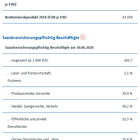
je EW))
24.359
Bruttoinlandsprodukt 2018 (EUR je EW)
Sozialversicherungspflichtig Beschäftigte
Sozialversicherungspflichtig Beschäftigte am 30.06.2020
... insgesamt (je 1.000 EW)
265,7
... Land- und Forstwirtschaft,
2,1 %
Fischerei
... Produzierendes Gewerbe
20,9 %
... Handel, Gastgewerbe, Verkehr
36,2 %
... Öffentliche und private
15,3 %
Dienstleister
... Übrige Dienstleister und „ohne
25,6 %