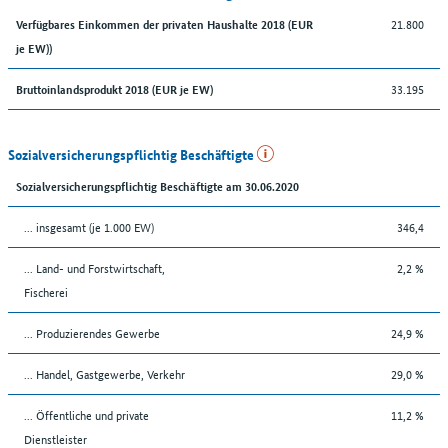
21.800
Verfügbares Einkommen der privaten Haushalte 2018 (EUR
je EW))
33.195
Bruttoinlandsprodukt 2018 (EUR je EW)
Sozialversicherungspflichtig Beschäftigte
Sozialversicherungspflichtig Beschäftigte am 30.06.2020
... insgesamt (je 1.000 EW)
346,4
... Land- und Forstwirtschaft,
2,2 %
Fischerei
... Produzierendes Gewerbe
24,9 %
... Handel, Gastgewerbe, Verkehr
29,0 %
... Öffentliche und private
11,2 %
Dienstleister