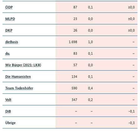
87
0,1
±0,0
ÖDP
23
0,0
±0,0
MLPD
26
0,0
±0,0
DKP
1.698
1,0
–
dieBasis
83
0,1
–
du.
57
0,0
–
Wir Bürger (2021: LKR)
134
0,1
–
Die Humanisten
590
0,4
–
Team Todenhöfer
347
0,2
–
Volt
–
–
-0,1
DiB
–
–
-0,3
Übrige