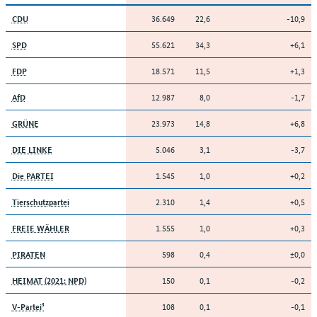
36.649
22,6
-10,9
CDU
55.621
34,3
+6,1
SPD
18.571
11,5
+1,3
FDP
12.987
8,0
-1,7
AfD
23.973
14,8
+6,8
GRÜNE
5.046
3,1
-3,7
DIE LINKE
1.545
1,0
+0,2
Die PARTEI
2.310
1,4
+0,5
Tierschutzpartei
1.555
1,0
+0,3
FREIE WÄHLER
598
0,4
±0,0
PIRATEN
150
0,1
-0,2
HEIMAT (2021: NPD)
108
0,1
-0,1
V-Partei³