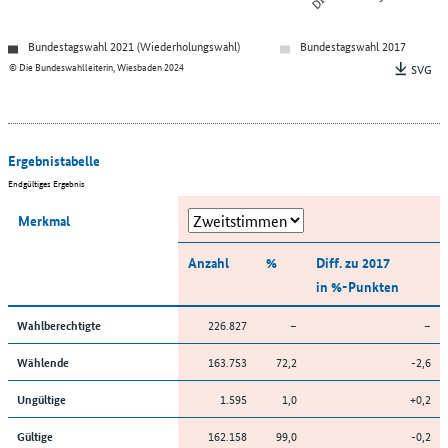
Bundestagswahl 2021 (Wiederholungswahl)
Bundestagswahl 2017
© Die Bundeswahlleiterin, Wiesbaden 2024
SVG
Ergebnistabelle
Endgültiges Ergebnis
Merkmal
Anzahl
%
Diff. zu 2017
in %-Punkten
226.827
–
–
Wahlberechtigte
163.753
72,2
-2,6
Wählende
1.595
1,0
+0,2
Ungültige
162.158
99,0
-0,2
Gültige