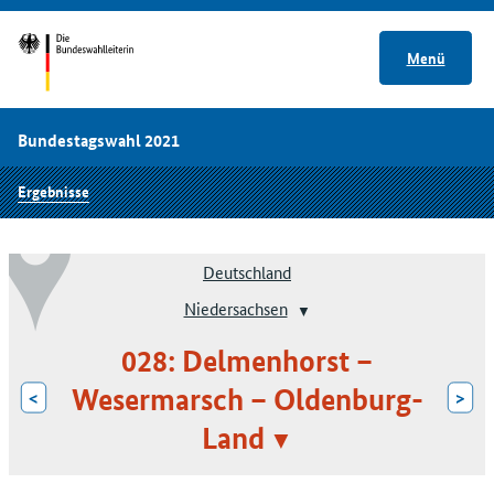
Menü
Bundestagswahl 2021
Ergebnisse
Deutschland
Niedersachsen
028: Delmenhorst –
Wesermarsch – Oldenburg-
<
>
Land