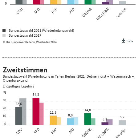
0
CDU
SPD
FDP
AfD
GRÜNE
DIE LINKE
Sonstige
Bundestagswahl 2021 (Wiederholungswahl)
Bundestagswahl 2017
SVG
© Die Bundeswahlleiterin, Wiesbaden 2024
Zweitstimmen
Bundestagswahl (Wiederholung in Teilen Berlins) 2021, Delmenhorst – Wesermarsch –
Oldenburg-Land
Endgültiges Ergebnis
%
34,3
30
22,6
20
14,8
11,5
8,0
10
5,7
3,1
0
CDU
SPD
FDP
AfD
GRÜNE
DIE LINKE
Sonstige