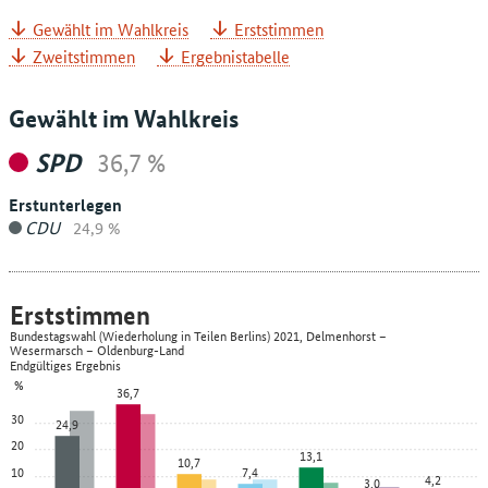
Gewählt im Wahlkreis
Erststimmen
Zweitstimmen
Ergebnistabelle
Gewählt im Wahlkreis
SPD
36,7 %
Erstunterlegen
CDU
24,9 %
Erststimmen
Bundestagswahl (Wiederholung in Teilen Berlins) 2021, Delmenhorst –
Wesermarsch – Oldenburg-Land
Endgültiges Ergebnis
%
36,7
30
24,9
20
13,1
10,7
10
7,4
4,2
3,0