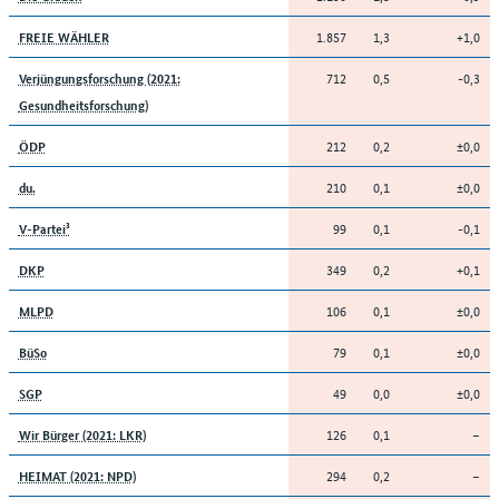
1.857
1,3
+1,0
FREIE WÄHLER
712
0,5
-0,3
Verjüngungsforschung (2021:
Gesundheitsforschung)
212
0,2
±0,0
ÖDP
210
0,1
±0,0
du.
99
0,1
-0,1
V-Partei³
349
0,2
+0,1
DKP
106
0,1
±0,0
MLPD
79
0,1
±0,0
BüSo
49
0,0
±0,0
SGP
126
0,1
–
Wir Bürger (2021: LKR)
294
0,2
–
HEIMAT (2021: NPD)