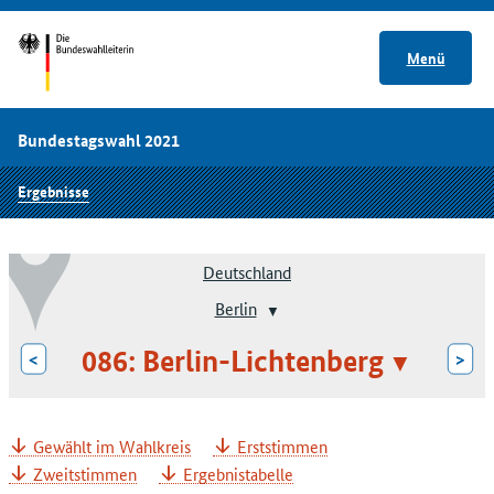
Menü
Bundestagswahl 2021
Ergebnisse
Deutschland
Berlin
086: Berlin-Lichtenberg
<
>
Gewählt im Wahlkreis
Erststimmen
Zweitstimmen
Ergebnistabelle