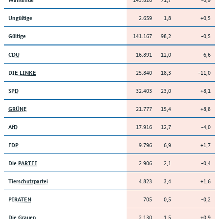
2.659
1,8
+0,5
Ungültige
141.167
98,2
-0,5
Gültige
16.891
12,0
-6,6
CDU
25.840
18,3
-11,0
DIE LINKE
32.403
23,0
+8,1
SPD
21.777
15,4
+8,8
GRÜNE
17.916
12,7
-4,0
AfD
9.796
6,9
+1,7
FDP
2.906
2,1
-0,4
Die PARTEI
4.823
3,4
+1,6
Tierschutzpartei
705
0,5
-0,2
PIRATEN
2.130
1,5
+0,9
Die Grauen