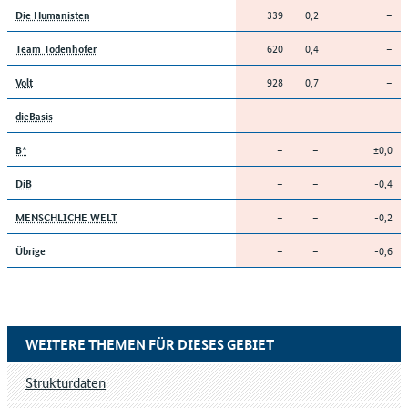
339
0,2
–
Die Humanisten
620
0,4
–
Team Todenhöfer
928
0,7
–
Volt
–
–
–
dieBasis
–
–
±0,0
B*
–
–
-0,4
DiB
–
–
-0,2
MENSCHLICHE WELT
–
–
-0,6
Übrige
WEITERE THEMEN FÜR DIESES GEBIET
Strukturdaten