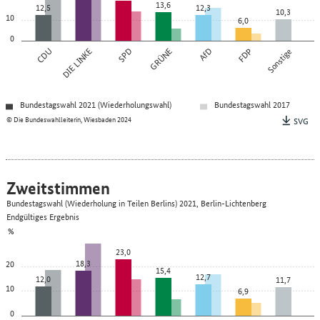
13,6
12,5
12,3
10,3
10
6,0
0
CDU
DIE LINKE
SPD
GRÜNE
AfD
FDP
Sonstige
Bundestagswahl 2021 (Wiederholungswahl)
Bundestagswahl 2017
© Die Bundeswahlleiterin, Wiesbaden 2024
SVG
Zweitstimmen
Bundestagswahl (Wiederholung in Teilen Berlins) 2021, Berlin-Lichtenberg
Endgültiges Ergebnis
%
23,0
18,3
20
15,4
12,7
12,0
11,7
10
6,9
0