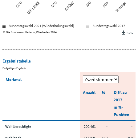
CDU
DIE LINKE
SPD
GRÜNE
AfD
FDP
Sonstige
Bundestagswahl 2021 (Wiederholungswahl)
Bundestagswahl 2017
© Die Bundeswahlleiterin, Wiesbaden 2024
SVG
Ergebnistabelle
Endgültiges Ergebnis
Merkmal
Anzahl
%
Diff. zu
2017
in %-
Punkten
200.461
–
–
Wahlberechtigte
143.826
71,7
-0,9
Wählende