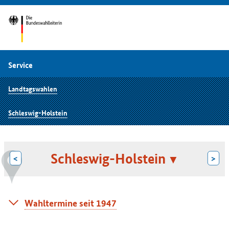
Service
Landtagswahlen
Schleswig-Holstein
Schleswig-Holstein
<
>
Wahltermine seit 1947
Wahl zum
Tag der Wahl