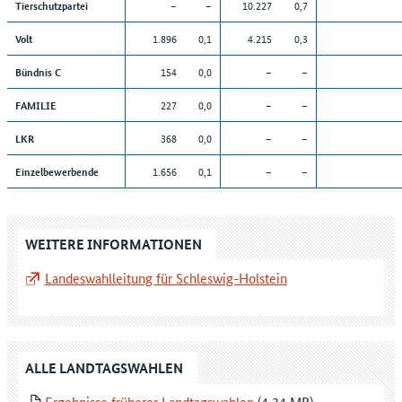
–
–
10.227
0,7
Tierschutzpartei
1.896
0,1
4.215
0,3
Volt
154
0,0
–
–
Bündnis C
227
0,0
–
–
FAMILIE
368
0,0
–
–
LKR
1.656
0,1
–
–
Einzelbewerbende
WEITERE INFORMATIONEN
Landeswahlleitung für Schleswig-Holstein
ALLE LANDTAGSWAHLEN
Ergebnisse früherer Landtagswahlen