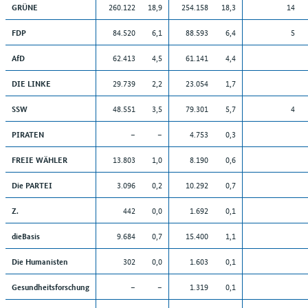
260.122
18,9
254.158
18,3
14
GRÜNE
12.
8. Mai 1988
84.520
6,1
88.593
6,4
5
FDP
13.
5. April 1992
62.413
4,5
61.141
4,4
AfD
14.
24. März 1996
29.739
2,2
23.054
1,7
DIE LINKE
15.
27. Februar 2000
48.551
3,5
79.301
5,7
4
SSW
16.
20. Februar 2005
–
–
4.753
0,3
PIRATEN
17.
27. September 2009
13.803
1,0
8.190
0,6
FREIE WÄHLER
18.
6. Mai 2012
3.096
0,2
10.292
0,7
Die PARTEI
19.
7. Mai 2017
442
0,0
1.692
0,1
Z.
20.
8. Mai 2022
9.684
0,7
15.400
1,1
dieBasis
Nach oben
302
0,0
1.603
0,1
Die Humanisten
–
–
1.319
0,1
Gesundheitsforschung