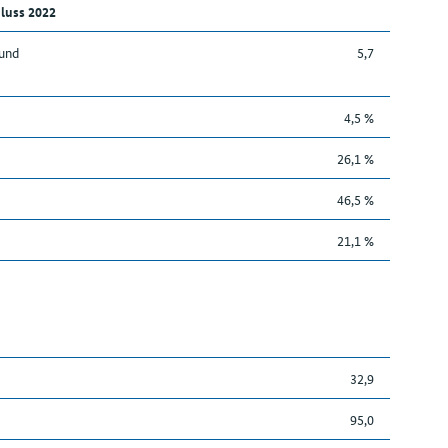
luss 2022
 und
5,7
4,5 %
26,1 %
46,5 %
21,1 %
32,9
95,0