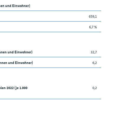
nen und Einwohner)
659,1
6,7 %
innen und Einwohner)
32,7
nnen und Einwohner)
6,2
len 2022 (je 1.000
0,2