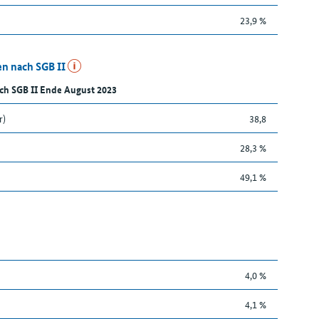
23,9 %
n nach SGB II
ch SGB II Ende August 2023
r)
38,8
28,3 %
49,1 %
4,0 %
4,1 %