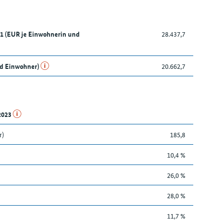
21 (EUR je Einwohnerin und
28.437,7
nd Einwohner)
20.662,7
.2023
r)
185,8
10,4 %
26,0 %
28,0 %
11,7 %