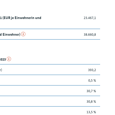
21 (EUR je Einwohnerin und
23.467,1
nd Einwohner)
38.660,8
.2023
r)
393,2
0,5 %
30,7 %
30,8 %
13,5 %