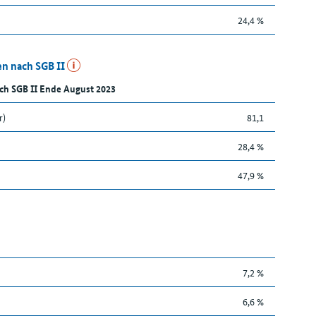
24,4 %
n nach SGB II
ch SGB II Ende August 2023
r)
81,1
28,4 %
47,9 %
7,2 %
6,6 %