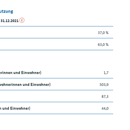
Nutzung
 31.12.2021
37,0 %
63,0 %
nerinnen und Einwohner)
1,7
nwohnerinnen und Einwohner)
503,9
87,3
en und Einwohner)
44,0