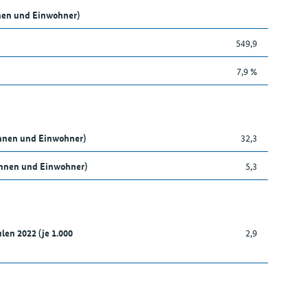
nen und Einwohner)
549,9
7,9 %
innen und Einwohner)
32,3
nnen und Einwohner)
5,3
len 2022 (je 1.000
2,9