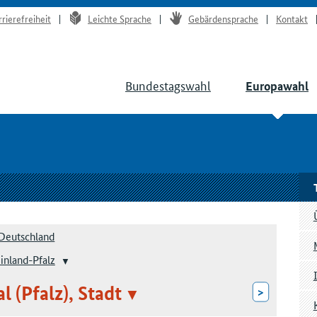
rrierefreiheit
Leichte Sprache
Gebärdensprache
Kontakt
Bundestagswahl
Europawahl
Deutschland
inland-Pfalz
l (Pfalz), Stadt
>