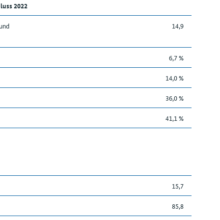
luss 2022
 und
14,9
6,7 %
14,0 %
36,0 %
41,1 %
15,7
85,8