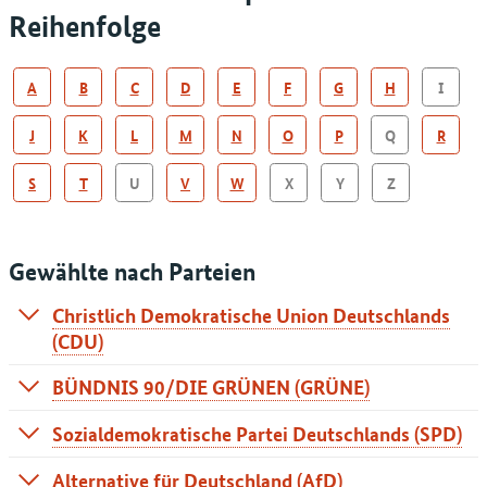
Reihenfolge
A
B
C
D
E
F
G
H
I
J
K
L
M
N
O
P
Q
R
S
T
U
V
W
X
Y
Z
Gewählte nach Parteien
Christlich Demokratische Union Deutschlands
(CDU)
BÜNDNIS 90/DIE GRÜNEN (GRÜNE)
Lfd.
Name,
Listenplatz
Land (wenn
in
Nr.
Vornamen
nicht
Vorperiode
Lfd. Nr.
Sozialdemokratische Partei Deutschlands (SPD)
gemeinsame
MdEP
1
Liste für alle
Name,
Alternative für Deutschland (AfD)
Lfd.
Name,
Listenplatz
Land (wenn
in
Vornamen