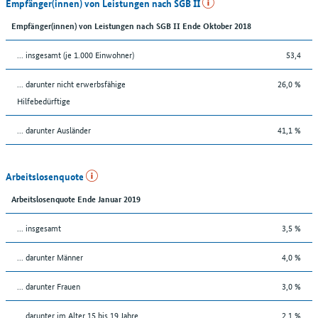
Empfänger(innen) von Leistungen nach SGB II
Empfänger(innen) von Leistungen nach SGB II Ende Oktober 2018
... insgesamt (je 1.000 Einwohner)
53,4
... darunter nicht erwerbsfähige
26,0 %
Hilfebedürftige
... darunter Ausländer
41,1 %
Arbeitslosenquote
Arbeitslosenquote Ende Januar 2019
... insgesamt
3,5 %
... darunter Männer
4,0 %
... darunter Frauen
3,0 %
... darunter im Alter 15 bis 19 Jahre
2,1 %