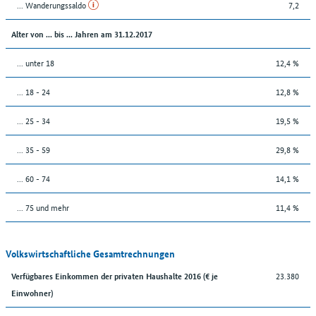
... Wanderungssaldo
7,2
Alter von ... bis ... Jahren am 31.12.2017
... unter 18
12,4 %
... 18 - 24
12,8 %
... 25 - 34
19,5 %
... 35 - 59
29,8 %
... 60 - 74
14,1 %
... 75 und mehr
11,4 %
Volkswirtschaftliche Gesamtrechnungen
23.380
Verfügbares Einkommen der privaten Haushalte 2016 (€ je
Einwohner)