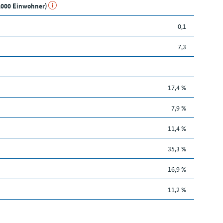
1.000 Einwohner)
0,1
7,3
17,4 %
7,9 %
11,4 %
35,3 %
16,9 %
11,2 %