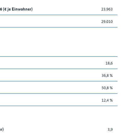
6 (€ je Einwohner)
23.963
29.010
18,6
36,8 %
50,8 %
12,4 %
r)
3,9