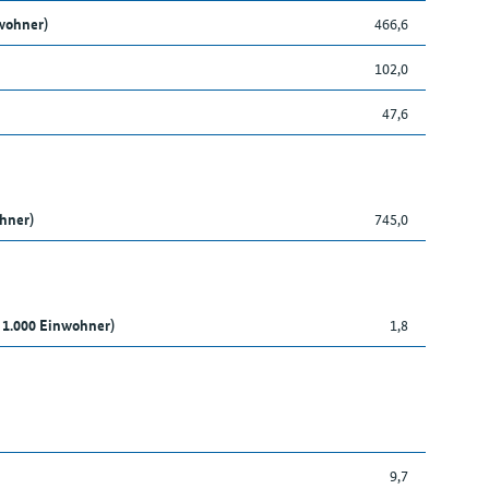
wohner)
466,6
102,0
47,6
ohner)
745,0
 1.000 Einwohner)
1,8
9,7