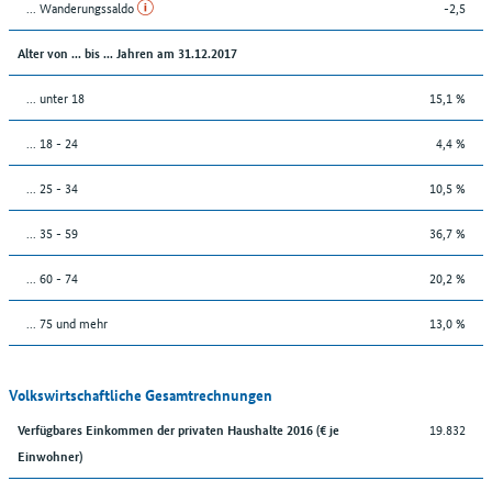
... Wanderungssaldo
-2,5
Alter von ... bis ... Jahren am 31.12.2017
... unter 18
15,1 %
... 18 - 24
4,4 %
... 25 - 34
10,5 %
... 35 - 59
36,7 %
... 60 - 74
20,2 %
... 75 und mehr
13,0 %
Volkswirtschaftliche Gesamtrechnungen
19.832
Verfügbares Einkommen der privaten Haushalte 2016 (€ je
Einwohner)