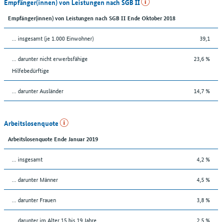
Empfänger(innen) von Leistungen nach SGB II
Empfänger(innen) von Leistungen nach SGB II Ende Oktober 2018
... insgesamt (je 1.000 Einwohner)
39,1
... darunter nicht erwerbsfähige
23,6 %
Hilfebedürftige
... darunter Ausländer
14,7 %
Arbeitslosenquote
Arbeitslosenquote Ende Januar 2019
... insgesamt
4,2 %
... darunter Männer
4,5 %
... darunter Frauen
3,8 %
... darunter im Alter 15 bis 19 Jahre
2,5 %