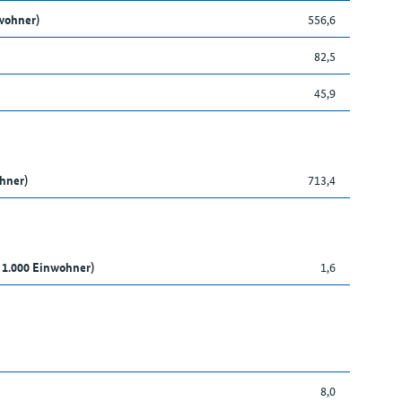
wohner)
556,6
82,5
45,9
ohner)
713,4
 1.000 Einwohner)
1,6
8,0