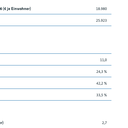
6 (€ je Einwohner)
18.980
25.923
11,0
24,3 %
42,2 %
33,5 %
r)
2,7