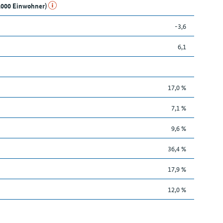
1.000 Einwohner)
-3,6
6,1
17,0 %
7,1 %
9,6 %
36,4 %
17,9 %
12,0 %