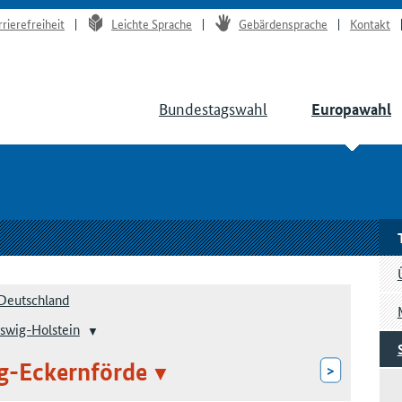
rrierefreiheit
Leichte Sprache
Gebärdensprache
Kontakt
Bundestagswahl
Europawahl
Deutschland
swig-Holstein
g-Eckernförde
>