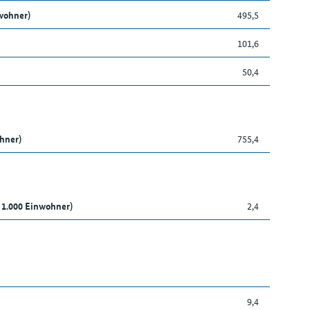
wohner)
495,5
101,6
50,4
ohner)
755,4
 1.000 Einwohner)
2,4
9,4