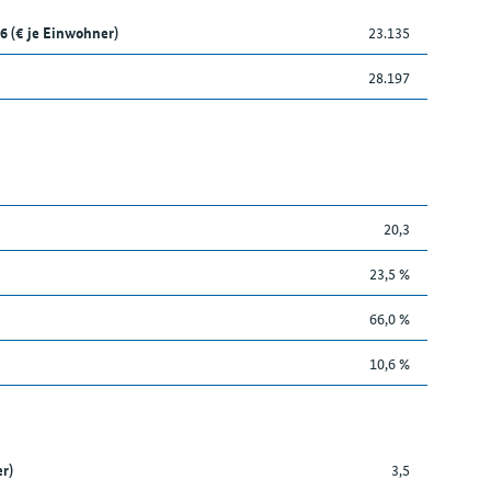
6 (€ je Einwohner)
23.135
28.197
20,3
23,5 %
66,0 %
10,6 %
r)
3,5