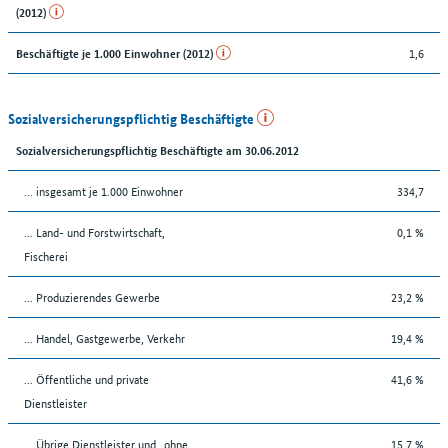
(2012)
1,6
Beschäftigte je 1.000 Einwohner (2012)
Sozialversicherungspflichtig Beschäftigte
Sozialversicherungspflichtig Beschäftigte am 30.06.2012
… insgesamt je 1.000 Einwohner
334,7
... Land- und Forstwirtschaft,
0,1 %
Fischerei
... Produzierendes Gewerbe
23,2 %
... Handel, Gastgewerbe, Verkehr
19,4 %
... Öffentliche und private
41,6 %
Dienstleister
... Übrige Dienstleister und „ohne
15,7 %