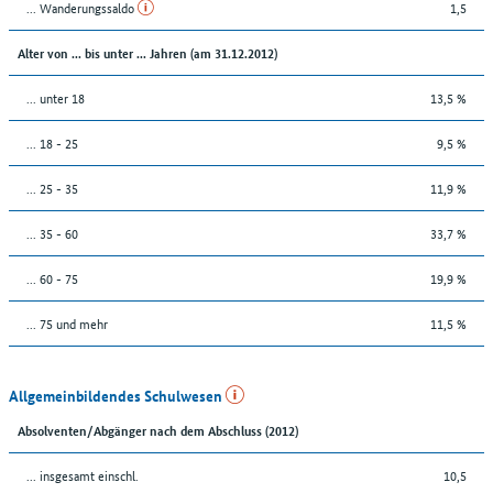
... Wanderungssaldo
1,5
Alter von ... bis unter ... Jahren (am 31.12.2012)
... unter 18
13,5 %
... 18 - 25
9,5 %
... 25 - 35
11,9 %
... 35 - 60
33,7 %
... 60 - 75
19,9 %
... 75 und mehr
11,5 %
Allgemeinbildendes Schulwesen
Absolventen/Abgänger nach dem Abschluss (2012)
... insgesamt einschl.
10,5