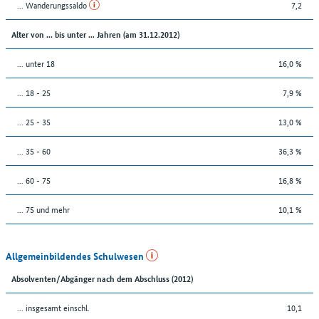
... Wanderungssaldo
7,2
Alter von ... bis unter ... Jahren (am 31.12.2012)
... unter 18
16,0 %
... 18 - 25
7,9 %
... 25 - 35
13,0 %
... 35 - 60
36,3 %
... 60 - 75
16,8 %
... 75 und mehr
10,1 %
Allgemeinbildendes Schulwesen
Absolventen/Abgänger nach dem Abschluss (2012)
... insgesamt einschl.
10,1