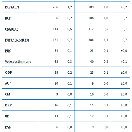
286
1,2
209
1,0
+0,2
PIRATEN
56
0,2
208
1,0
-0,7
REP
113
0,5
117
0,5
-0,1
FAMILIE
171
0,7
308
1,4
-0,7
FREIE WÄHLER
34
0,1
23
0,1
±0,0
PBC
68
0,3
40
0,2
+0,1
Volksabstimmung
38
0,2
25
0,1
±0,0
ÖDP
20
0,1
9
0,0
±0,0
AUF
9
0,0
10
0,0
±0,0
CM
16
0,1
11
0,1
±0,0
DKP
13
0,1
12
0,1
±0,0
BP
6
0,0
9
0,0
±0,0
PSG