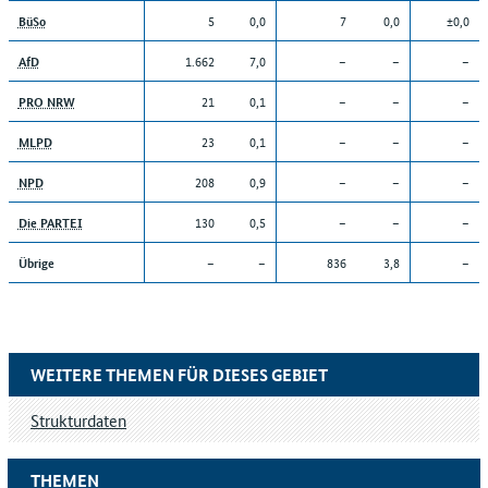
5
0,0
7
0,0
±0,0
BüSo
1.662
7,0
–
–
–
AfD
21
0,1
–
–
–
PRO NRW
23
0,1
–
–
–
MLPD
208
0,9
–
–
–
NPD
130
0,5
–
–
–
Die PARTEI
–
–
836
3,8
–
Übrige
WEITERE THEMEN FÜR DIESES GEBIET
Strukturdaten
THEMEN