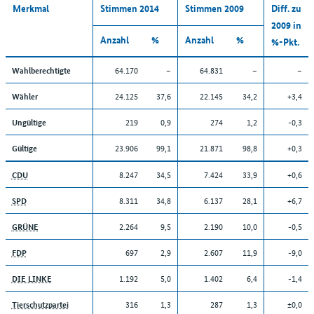
Merkmal
Stimmen 2014
Stimmen 2009
Diff. zu
2009 in
Anzahl
%
Anzahl
%
%-Pkt.
64.170
–
64.831
–
–
Wahlberechtigte
24.125
37,6
22.145
34,2
+3,4
Wähler
219
0,9
274
1,2
-0,3
Ungültige
23.906
99,1
21.871
98,8
+0,3
Gültige
8.247
34,5
7.424
33,9
+0,6
CDU
8.311
34,8
6.137
28,1
+6,7
SPD
2.264
9,5
2.190
10,0
-0,5
GRÜNE
697
2,9
2.607
11,9
-9,0
FDP
1.192
5,0
1.402
6,4
-1,4
DIE LINKE
316
1,3
287
1,3
±0,0
Tierschutzpartei