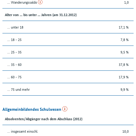
... Wanderungssaldo
1,0
Alter von ... bis unter ... Jahren (am 31.12.2012)
... unter 18
17,1 %
... 18 - 25
7,8 %
... 25 - 35
9,5 %
... 35 - 60
37,8 %
... 60 - 75
17,9 %
... 75 und mehr
9,9 %
Allgemeinbildendes Schulwesen
Absolventen/Abgänger nach dem Abschluss (2012)
... insgesamt einschl.
10,0