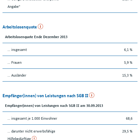
Angabe“
Arbeitslosenquote
Arbeitslosenquote Ende Dezember 2013
... insgesamt
6,1 %
... Frauen
5,9 %
... Ausländer
15,3 %
Empfänger(innen) von Leistungen nach SGB II
Empfänger(innen) von Leistungen nach SGB II am 30.09.2013
... insgesamt je 1.000 Einwohner
68,6
... darunter nicht erwerbsfähige
29,5 %
Hilfebedürftige