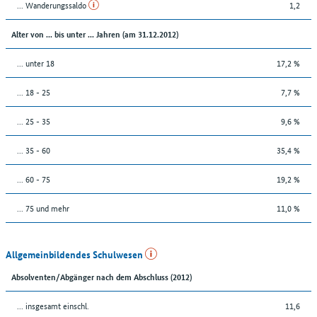
... Wanderungssaldo
1,2
Alter von ... bis unter ... Jahren (am 31.12.2012)
... unter 18
17,2 %
... 18 - 25
7,7 %
... 25 - 35
9,6 %
... 35 - 60
35,4 %
... 60 - 75
19,2 %
... 75 und mehr
11,0 %
Allgemeinbildendes Schulwesen
Absolventen/Abgänger nach dem Abschluss (2012)
... insgesamt einschl.
11,6