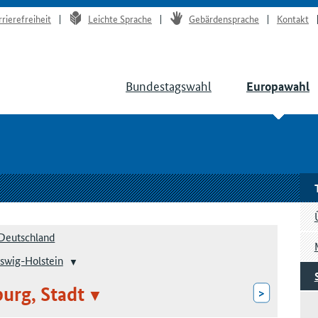
rrierefreiheit
Leichte Sprache
Gebärdensprache
Kontakt
Bundestagswahl
Europawahl
Deutschland
swig-Holstein
burg, Stadt
>