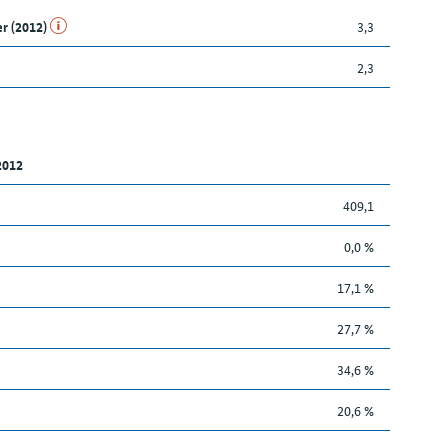
er (2012)
3,3
2,3
2012
409,1
0,0 %
17,1 %
27,7 %
34,6 %
20,6 %