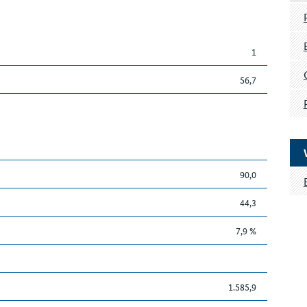
1
56,7
90,0
44,3
7,9 %
1.585,9