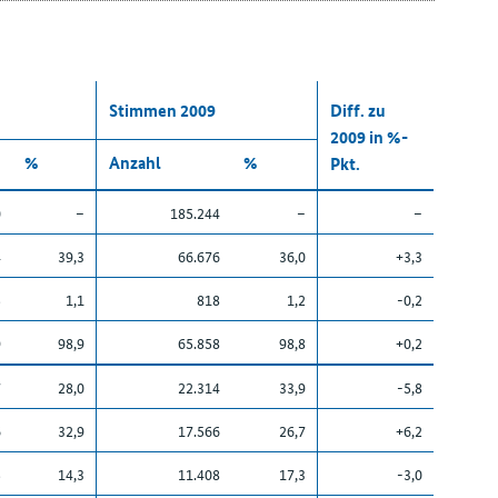
Stimmen 2009
Diff. zu
2009 in %-
%
Anzahl
%
Pkt.
0
–
185.244
–
–
4
39,3
66.676
36,0
+3,3
5
1,1
818
1,2
-0,2
9
98,9
65.858
98,8
+0,2
7
28,0
22.314
33,9
-5,8
6
32,9
17.566
26,7
+6,2
5
14,3
11.408
17,3
-3,0