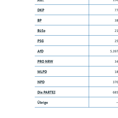
DKP
7
BP
3
BüSo
2
PSG
2
AfD
5.39
PRO NRW
3
MLPD
1
NPD
37
Die PARTEI
68
Übrige