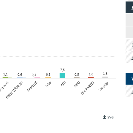
7,5
1,8
1,1
1,0
0,6
0,5
0,5
0,4
tzpartei
FREIE WÄHLER
FAMILIE
ÖDP
AfD
NPD
Die PARTEI
Sonstige
SVG