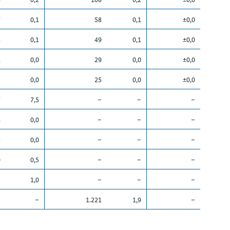
7
0,1
58
0,1
±0,0
8
0,1
49
0,1
±0,0
1
0,0
29
0,0
±0,0
5
0,0
25
0,0
±0,0
7
7,5
–
–
–
4
0,0
–
–
–
8
0,0
–
–
–
0
0,5
–
–
–
5
1,0
–
–
–
–
–
1.221
1,9
–