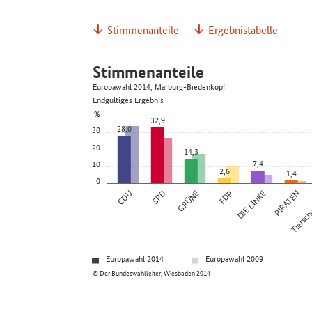
Stimmenanteile
Ergebnistabelle
Stimmenanteile
Europawahl 2014, Marburg-Biedenkopf
Endgültiges Ergebnis
%
32,9
28,0
30
20
14,3
7,4
10
2,6
1,4
0
CDU
SPD
GRÜNE
FDP
DIE LINKE
PIRATEN
Tierschu
Europawahl 2014
Europawahl 2009
© Der Bundeswahlleiter, Wiesbaden 2014