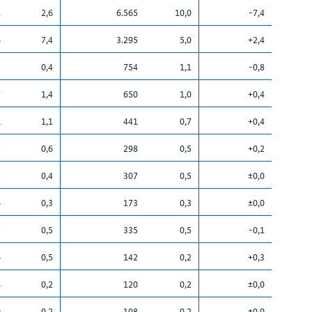
1
2,6
6.565
10,0
-7,4
6
7,4
3.295
5,0
+2,4
3
0,4
754
1,1
-0,8
7
1,4
650
1,0
+0,4
1
1,1
441
0,7
+0,4
5
0,6
298
0,5
+0,2
2
0,4
307
0,5
±0,0
6
0,3
173
0,3
±0,0
5
0,5
335
0,5
-0,1
6
0,5
142
0,2
+0,3
4
0,2
120
0,2
±0,0
0
0,2
108
0,2
±0,0