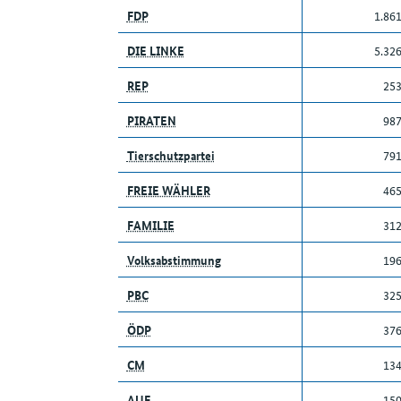
FDP
1.86
DIE LINKE
5.32
REP
25
PIRATEN
98
Tierschutzpartei
79
FREIE WÄHLER
46
FAMILIE
31
Volksabstimmung
19
PBC
32
ÖDP
37
CM
13
AUF
15