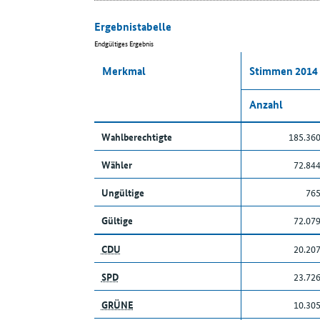
Ergebnistabelle
Endgültiges Ergebnis
Merkmal
Stimmen 2014
Anzahl
Wahlberechtigte
185.36
Wähler
72.84
Ungültige
76
Gültige
72.07
CDU
20.20
SPD
23.72
GRÜNE
10.30