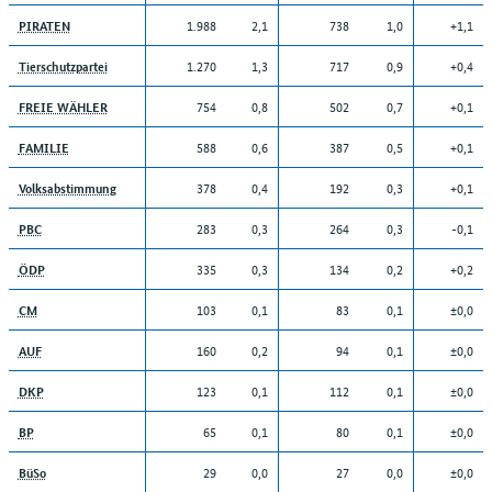
1.988
2,1
738
1,0
+1,1
PIRATEN
1.270
1,3
717
0,9
+0,4
Tierschutzpartei
754
0,8
502
0,7
+0,1
FREIE WÄHLER
588
0,6
387
0,5
+0,1
FAMILIE
378
0,4
192
0,3
+0,1
Volksabstimmung
283
0,3
264
0,3
-0,1
PBC
335
0,3
134
0,2
+0,2
ÖDP
103
0,1
83
0,1
±0,0
CM
160
0,2
94
0,1
±0,0
AUF
123
0,1
112
0,1
±0,0
DKP
65
0,1
80
0,1
±0,0
BP
29
0,0
27
0,0
±0,0
BüSo