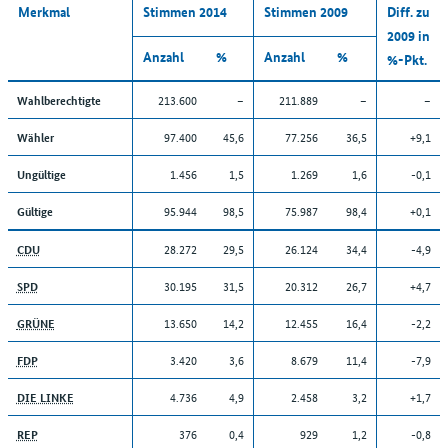
Merkmal
Stimmen 2014
Stimmen 2009
Diff. zu
2009 in
Anzahl
%
Anzahl
%
%-Pkt.
213.600
–
211.889
–
–
Wahlberechtigte
97.400
45,6
77.256
36,5
+9,1
Wähler
1.456
1,5
1.269
1,6
-0,1
Ungültige
95.944
98,5
75.987
98,4
+0,1
Gültige
28.272
29,5
26.124
34,4
-4,9
CDU
30.195
31,5
20.312
26,7
+4,7
SPD
13.650
14,2
12.455
16,4
-2,2
GRÜNE
3.420
3,6
8.679
11,4
-7,9
FDP
4.736
4,9
2.458
3,2
+1,7
DIE LINKE
376
0,4
929
1,2
-0,8
REP