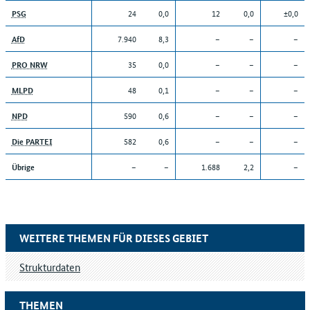
24
0,0
12
0,0
±0,0
PSG
7.940
8,3
–
–
–
AfD
35
0,0
–
–
–
PRO NRW
48
0,1
–
–
–
MLPD
590
0,6
–
–
–
NPD
582
0,6
–
–
–
Die PARTEI
–
–
1.688
2,2
–
Übrige
WEITERE THEMEN FÜR DIESES GEBIET
Strukturdaten
THEMEN