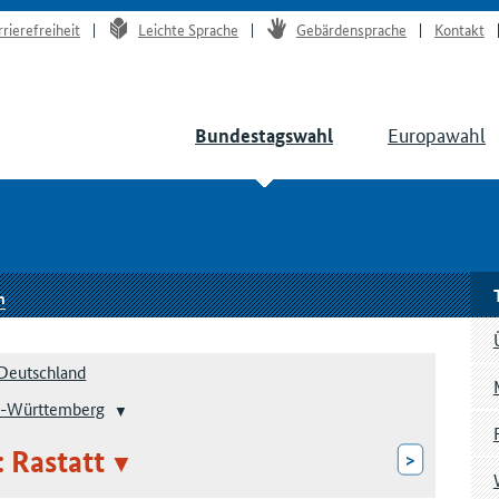
rrierefreiheit
Leichte Sprache
Gebärdensprache
Kontakt
Europawahl
Bundestagswahl
n
Deutschland
-Württemberg
: Rastatt
>