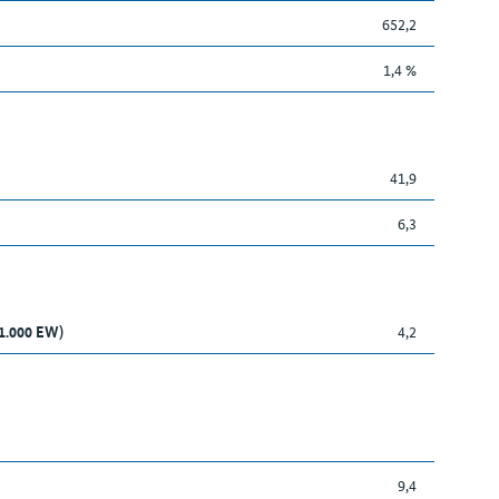
652,2
1,4 %
41,9
6,3
 1.000 EW)
4,2
9,4