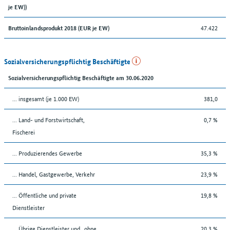
je EW))
47.422
Bruttoinlandsprodukt 2018 (EUR je EW)
Sozialversicherungspflichtig Beschäftigte
Sozialversicherungspflichtig Beschäftigte am 30.06.2020
... insgesamt (je 1.000 EW)
381,0
... Land- und Forstwirtschaft,
0,7 %
Fischerei
... Produzierendes Gewerbe
35,3 %
... Handel, Gastgewerbe, Verkehr
23,9 %
... Öffentliche und private
19,8 %
Dienstleister
... Übrige Dienstleister und „ohne
20,3 %