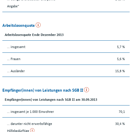
Angabe“
Arbeitslosenquote
Arbeitslosenquote Ende Dezember 2013
... insgesamt
5,7 %
... Frauen
5,6 %
... Ausländer
15,8 %
Empfänger(innen) von Leistungen nach SGB II
Empfänger(innen) von Leistungen nach SGB II am 30.09.2013
... insgesamt je 1.000 Einwohner
70,1
... darunter nicht erwerbsfähige
30,4 %
Hilfebedürftige