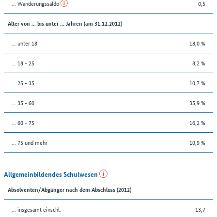
... Wanderungssaldo
0,5
Alter von ... bis unter ... Jahren (am 31.12.2012)
... unter 18
18,0 %
... 18 - 25
8,2 %
... 25 - 35
10,7 %
... 35 - 60
35,9 %
... 60 - 75
16,2 %
... 75 und mehr
10,9 %
Allgemeinbildendes Schulwesen
Absolventen/Abgänger nach dem Abschluss (2012)
... insgesamt einschl.
13,7