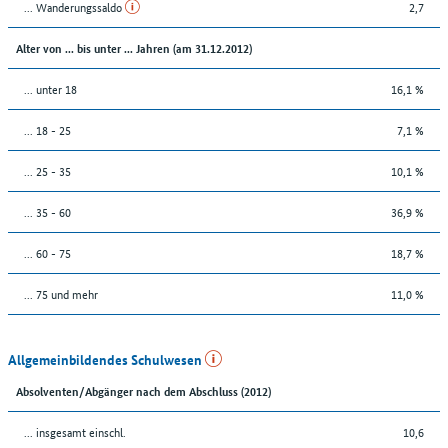
... Wanderungssaldo
2,7
Alter von ... bis unter ... Jahren (am 31.12.2012)
... unter 18
16,1 %
... 18 - 25
7,1 %
... 25 - 35
10,1 %
... 35 - 60
36,9 %
... 60 - 75
18,7 %
... 75 und mehr
11,0 %
Allgemeinbildendes Schulwesen
Absolventen/Abgänger nach dem Abschluss (2012)
... insgesamt einschl.
10,6