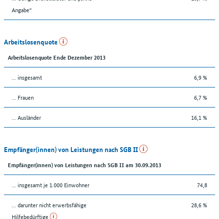
Angabe“
Arbeitslosenquote
Arbeitslosenquote Ende Dezember 2013
... insgesamt
6,9 %
... Frauen
6,7 %
... Ausländer
16,1 %
Empfänger(innen) von Leistungen nach SGB II
Empfänger(innen) von Leistungen nach SGB II am 30.09.2013
... insgesamt je 1.000 Einwohner
74,8
... darunter nicht erwerbsfähige
28,6 %
Hilfebedürftige