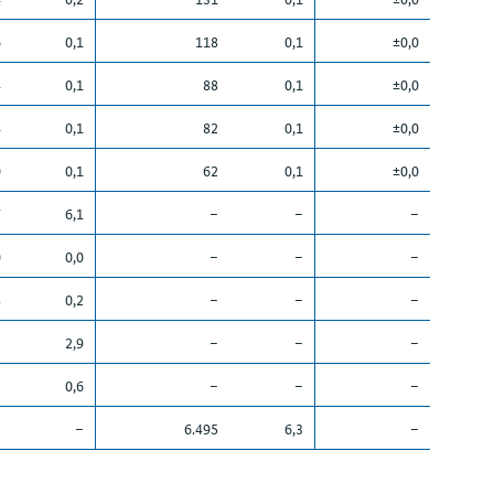
6
0,1
118
0,1
±0,0
4
0,1
88
0,1
±0,0
4
0,1
82
0,1
±0,0
0
0,1
62
0,1
±0,0
7
6,1
–
–
–
0
0,0
–
–
–
8
0,2
–
–
–
5
2,9
–
–
–
5
0,6
–
–
–
–
–
6.495
6,3
–