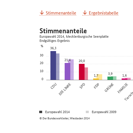
Stimmenanteile
Ergebnistabelle
Stimmenanteile
Europawahl 2014, Mecklenburgische Seenplatte
Endgültiges Ergebnis
%
36,3
30
21,4
20,0
20
10
3,9
1,7
1,6
0
CDU
DIE LINKE
SPD
FDP
GRÜNE
FAMILIE
Tierschu
Europawahl 2014
Europawahl 2009
© Der Bundeswahlleiter, Wiesbaden 2014