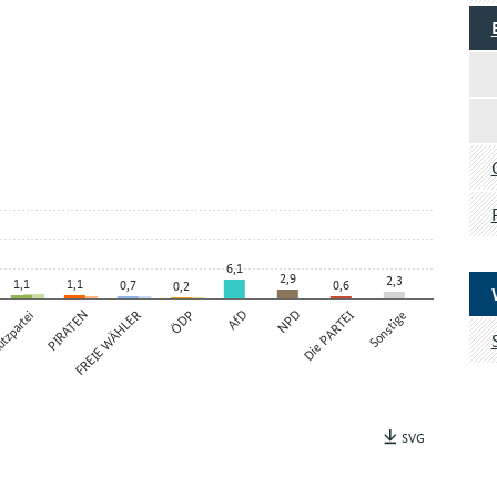
6,1
2,9
2,3
1,1
1,1
0,7
0,6
0,2
tzpartei
PIRATEN
FREIE WÄHLER
ÖDP
AfD
NPD
Die PARTEI
Sonstige
SVG