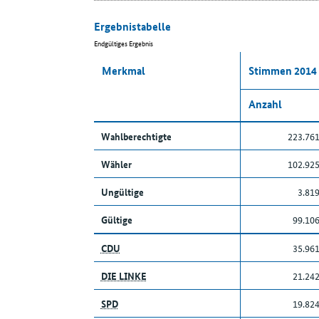
Ergebnistabelle
Endgültiges Ergebnis
Merkmal
Stimmen 2014
Anzahl
Wahlberechtigte
223.76
Wähler
102.92
Ungültige
3.81
Gültige
99.10
CDU
35.96
DIE LINKE
21.24
SPD
19.82