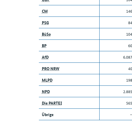
CM
14
PSG
8
BüSo
10
BP
6
AfD
6.08
PRO NRW
4
MLPD
19
NPD
2.88
Die PARTEI
56
Übrige