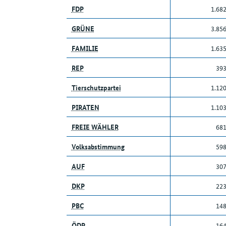
FDP
1.68
GRÜNE
3.85
FAMILIE
1.63
REP
39
Tierschutzpartei
1.12
PIRATEN
1.10
FREIE WÄHLER
68
Volksabstimmung
59
AUF
30
DKP
22
PBC
14
ÖDP
16