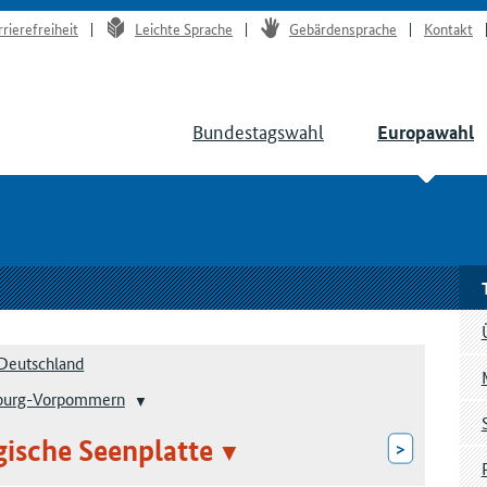
rrierefreiheit
Leichte Sprache
Gebärdensprache
Kontakt
Bundestagswahl
Europawahl
Deutschland
burg-Vorpommern
ische Seenplatte
>