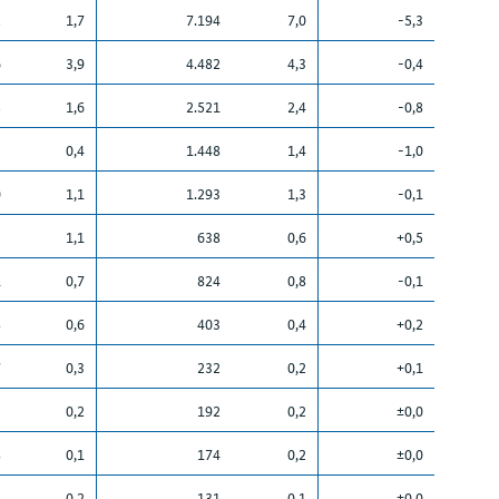
2
1,7
7.194
7,0
-5,3
6
3,9
4.482
4,3
-0,4
5
1,6
2.521
2,4
-0,8
3
0,4
1.448
1,4
-1,0
0
1,1
1.293
1,3
-0,1
3
1,1
638
0,6
+0,5
1
0,7
824
0,8
-0,1
8
0,6
403
0,4
+0,2
7
0,3
232
0,2
+0,1
3
0,2
192
0,2
±0,0
8
0,1
174
0,2
±0,0
4
0,2
131
0,1
±0,0