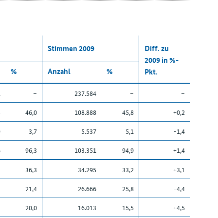
Stimmen 2009
Diff. zu
2009 in %-
%
Anzahl
%
Pkt.
1
–
237.584
–
–
5
46,0
108.888
45,8
+0,2
9
3,7
5.537
5,1
-1,4
6
96,3
103.351
94,9
+1,4
1
36,3
34.295
33,2
+3,1
2
21,4
26.666
25,8
-4,4
4
20,0
16.013
15,5
+4,5