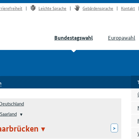
rrierefreiheit
Leichte Sprache
Gebärdensprache
Kontakt
Europawahl
Bundestagswahl
n
Deutschland
Saarland
aarbrücken
>