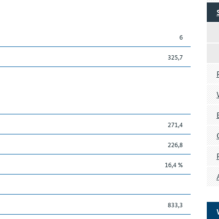
6
325,7
271,4
226,8
16,4 %
833,3