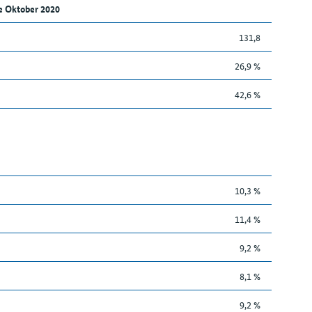
e Oktober 2020
131,8
26,9 %
42,6 %
10,3 %
11,4 %
9,2 %
8,1 %
9,2 %