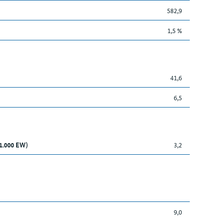
582,9
1,5 %
41,6
6,5
 1.000 EW)
3,2
9,0