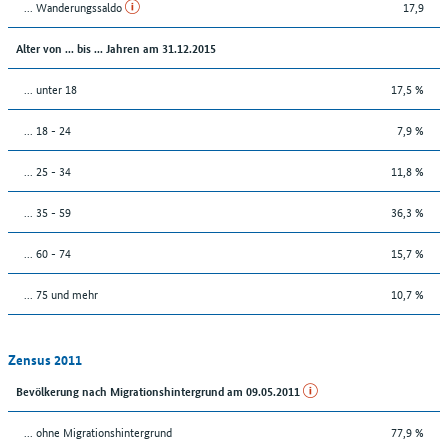
... Wanderungssaldo
17,9
Alter von ... bis ... Jahren am 31.12.2015
... unter 18
17,5 %
... 18 - 24
7,9 %
... 25 - 34
11,8 %
... 35 - 59
36,3 %
... 60 - 74
15,7 %
... 75 und mehr
10,7 %
Zensus 2011
Bevölkerung nach Migrationshintergrund am 09.05.2011
... ohne Migrationshintergrund
77,9 %