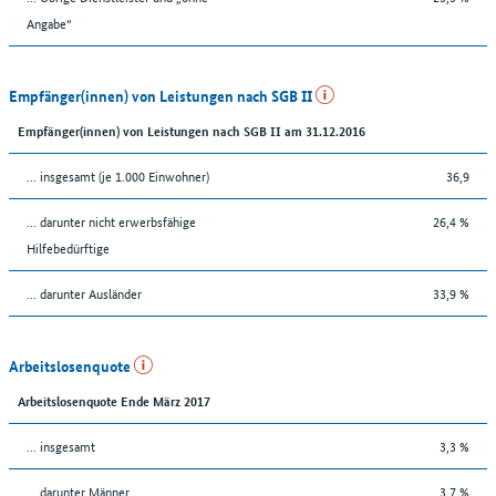
Angabe“
Empfänger(innen) von Leistungen nach SGB II
Empfänger(innen) von Leistungen nach SGB II am 31.12.2016
... insgesamt (je 1.000 Einwohner)
36,9
... darunter nicht erwerbsfähige
26,4 %
Hilfebedürftige
... darunter Ausländer
33,9 %
Arbeitslosenquote
Arbeitslosenquote Ende März 2017
... insgesamt
3,3 %
... darunter Männer
3,7 %