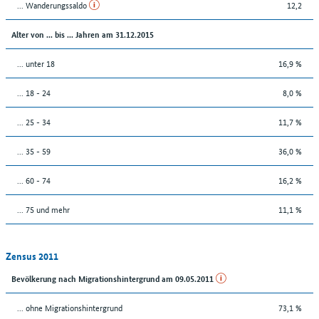
... Wanderungssaldo
12,2
Alter von ... bis ... Jahren am 31.12.2015
... unter 18
16,9 %
... 18 - 24
8,0 %
... 25 - 34
11,7 %
... 35 - 59
36,0 %
... 60 - 74
16,2 %
... 75 und mehr
11,1 %
Zensus 2011
Bevölkerung nach Migrationshintergrund am 09.05.2011
... ohne Migrationshintergrund
73,1 %