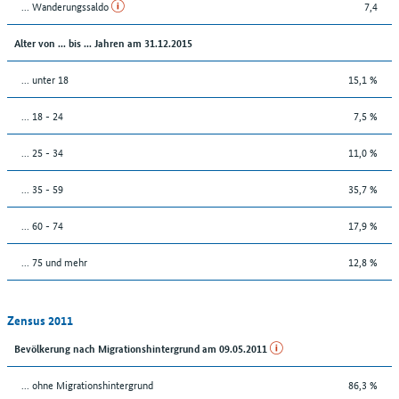
... Wanderungssaldo
7,4
Alter von ... bis ... Jahren am 31.12.2015
... unter 18
15,1 %
... 18 - 24
7,5 %
... 25 - 34
11,0 %
... 35 - 59
35,7 %
... 60 - 74
17,9 %
... 75 und mehr
12,8 %
Zensus 2011
Bevölkerung nach Migrationshintergrund am 09.05.2011
... ohne Migrationshintergrund
86,3 %