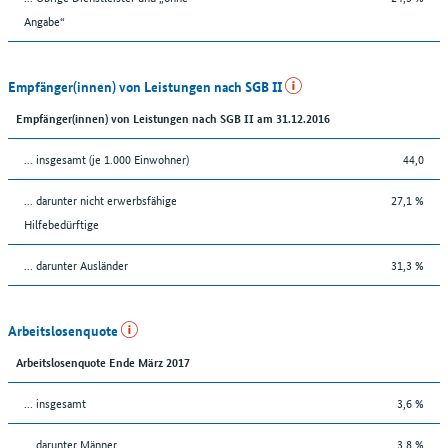
Angabe“
Empfänger(innen) von Leistungen nach SGB II
Empfänger(innen) von Leistungen nach SGB II am 31.12.2016
... insgesamt (je 1.000 Einwohner)
44,0
... darunter nicht erwerbsfähige
27,1 %
Hilfebedürftige
... darunter Ausländer
31,3 %
Arbeitslosenquote
Arbeitslosenquote Ende März 2017
... insgesamt
3,6 %
... darunter Männer
3,8 %