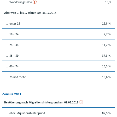
... Wanderungssaldo
13,3
Alter von ... bis ... Jahren am 31.12.2015
... unter 18
16,8 %
... 18 - 24
7,7 %
... 25 - 34
11,2 %
... 35 - 59
37,3 %
... 60 - 74
16,5 %
... 75 und mehr
10,6 %
Zensus 2011
Bevölkerung nach Migrationshintergrund am 09.05.2011
... ohne Migrationshintergrund
82,5 %